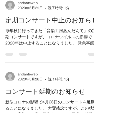
andanteweb
2021年9月24日
読了時間: 1分
定期コンサート vol.18
昨年はコロナ緊急事態宣言のもと、定期コンサー
トを断念いたしました。 本年度はワクチン接種率
も上がり、感染者の減少傾向にあることを踏ま
え、熟考の末コンサートを開催することに決定い
たしました。 とはいえ、まだまだ予断を許さない
状況。できる限りの感染対策を心がけた中で行っ
ていきた...
andanteweb
2020年6月29日
読了時間: 1分
定期コンサート中止のお知らせ
毎年秋に行ってきた「音楽工房あんだんて」の定
期コンサートですが、コロナウイルスの影響で
2020年は中止することになりました。 緊急事態宣
言も解除されたので、開催する可能性を探ってい
ました。 が会場となる公民館とも相談したとこ