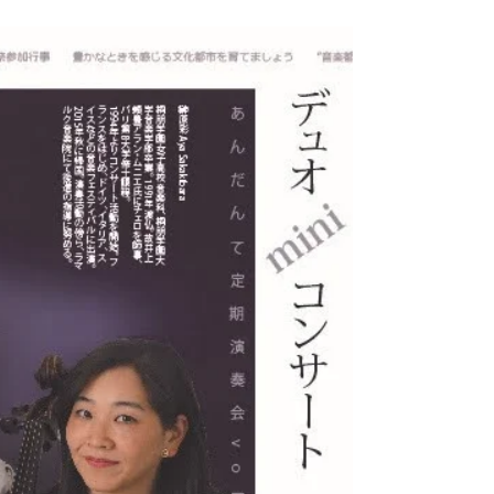
2022年9月3日
読了時間: 1分
定期演奏会 vol.19
新型コロナウイルスがなかなか終息しませんが、
細心の注意を払いつつ、第１９回目の定期演奏会
を開催することになりました。 手指消毒、マスク
着用はもちろんのこと、客席も半分に減らして実
施する予定です。 前半はドビュッシーの作品を中
心に、ピアノソロを堪能していただき、次いでチ
ェロソ...