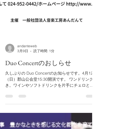
andanteweb
3月9日
読了時間: 1分
Duo Concertのおしらせ
久しぶりの Duo Concertのお知らせです。4月12日
（日）郡山公会堂15:30開演です。 ワンドリンク付
き。ワインやソフトドリンクを片手にチェロとピ
アノの演奏を楽しみませんか？ チェロの生徒さん
たちによるチェロアンサンブルを皮切りに、ポッ
パーの『森の中で』（チェロ＆ピアノ）そしてプ
ーランクの『ぞうさんババール』を（ピアノ＆語
り）でお送りいたします。